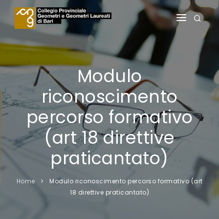
HOME
IL COLLEGIO
Modulo
ALBI
riconoscimento
SERVIZI AGLI ISCRITTI
percorso formativo
SERVIZI AI PRATICANTI
(art 18 direttive
FORMAZIONE
praticantato)
NOTIZIE
Home
Modulo riconoscimento percorso formativo (art
18 direttive praticantato)
AREA RISERVATA