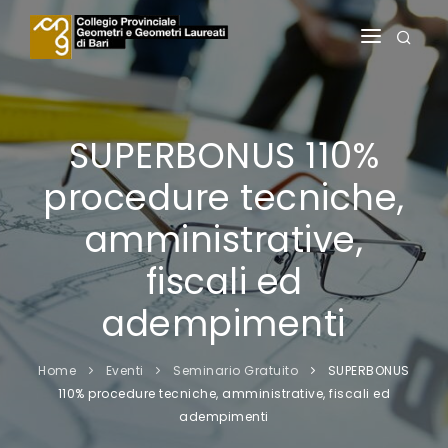
HOME
IL COLLEGIO
SUPERBONUS 110%
ALBI
procedure tecniche,
SERVIZI AGLI ISCRITTI
amministrative,
SERVIZI AI PRATICANTI
fiscali ed
FORMAZIONE
adempimenti
NOTIZIE
Home
Eventi
Seminario Gratuito
SUPERBONUS
110% procedure tecniche, amministrative, fiscali ed
AREA RISERVATA
adempimenti