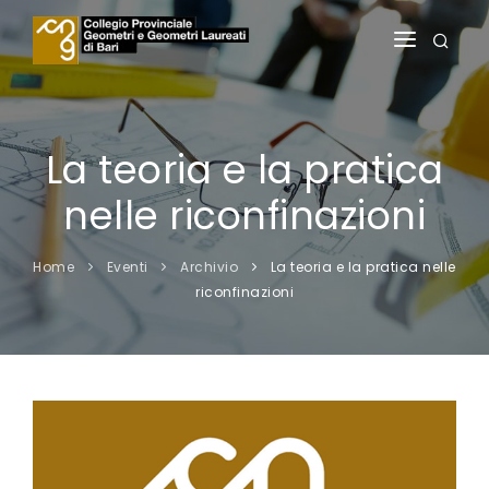
HOME
IL COLLEGIO
La teoria e la pratica
ALBI
nelle riconfinazioni
SERVIZI AGLI ISCRITTI
Home
Eventi
Archivio
La teoria e la pratica nelle
SERVIZI AI PRATICANTI
riconfinazioni
FORMAZIONE
NOTIZIE
AREA RISERVATA