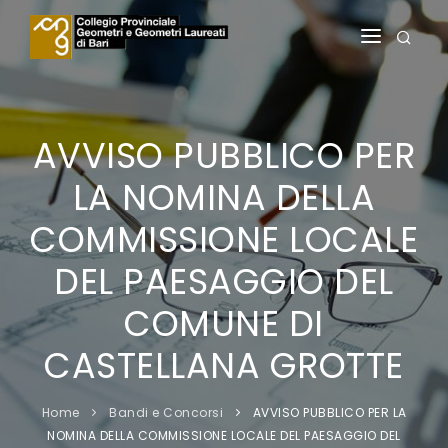
HOME
IL COLLEGIO
AVVISO PUBBLICO PER
ALBI
LA NOMINA DELLA
SERVIZI AGLI ISCRITTI
COMMISSIONE LOCALE
SERVIZI AI PRATICANTI
DEL PAESAGGIO DEL
FORMAZIONE
COMUNE DI
CASTELLANA GROTTE
NOTIZIE
AREA RISERVATA
Home
Bandi e Concorsi
AVVISO PUBBLICO PER LA
NOMINA DELLA COMMISSIONE LOCALE DEL PAESAGGIO DEL